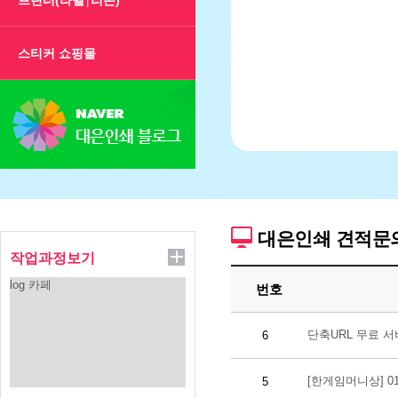
프린터(라벨
리본)
|
스티커 쇼핑몰
대은인쇄 견적문
작업과정보기
log 카페
번호
단축URL 무료 
6
[한게임머니상] 010
5