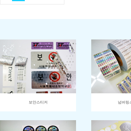
보안스티커
넘버링