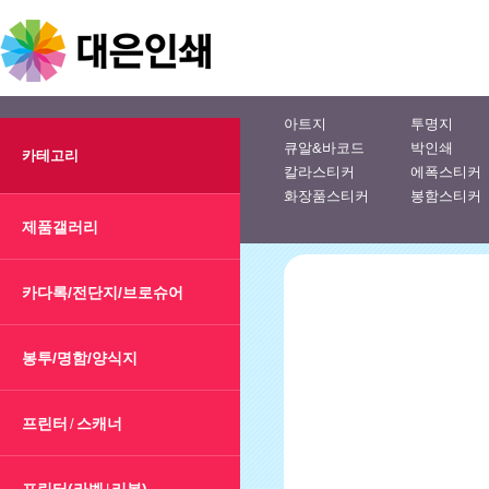
아트지
투명지
큐알&바코드
박인쇄
카테고리
칼라스티커
에폭스티커
화장품스티커
봉함스티커
제품갤러리
카다록/전단지/브로슈어
봉투/명함/양식지
프린터
스캐너
/