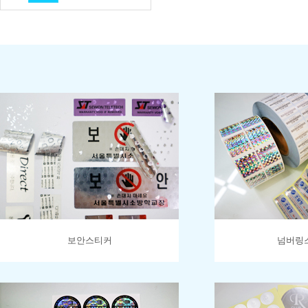
보안스티커
넘버링