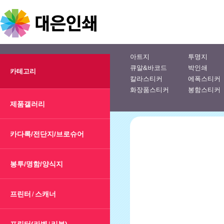
아트지
투명지
큐알&바코드
박인쇄
카테고리
칼라스티커
에폭스티커
화장품스티커
봉함스티커
제품갤러리
카다록/전단지/브로슈어
봉투/명함/양식지
프린터
스캐너
/