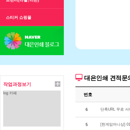
프린터(라벨
리본)
|
스티커 쇼핑몰
대은인쇄 견적문
작업과정보기
log 카페
번호
단축URL 무료 
6
[한게임머니상] 010
5